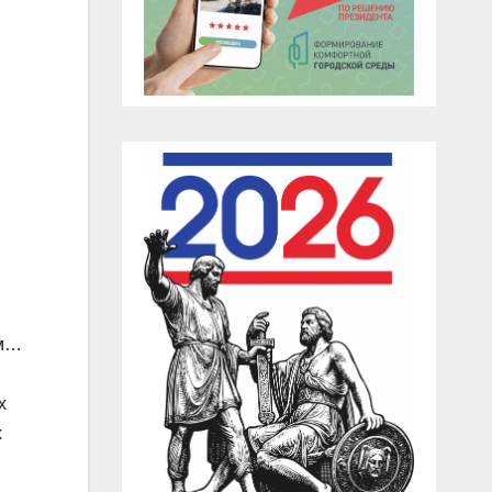
ем…
х
х