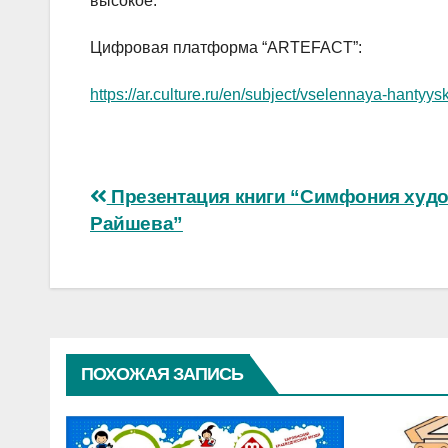
высокое.
Цифровая платформа “ARTEFACT”:
https://ar.culture.ru/en/subject/vselennaya-han
Навигация
Презентация книги “Симфония худ
Райшева”
по
записям
ПОХОЖАЯ ЗАПИСЬ