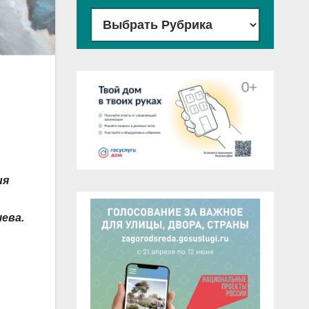
ия
ева.