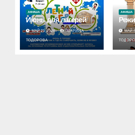
АФИША
АФИША
Июнь для лагерей
Режи
МАЙ 23, 2026
МАРИНА
МАЙ 8
ТОДОРОВА
ТОДОР