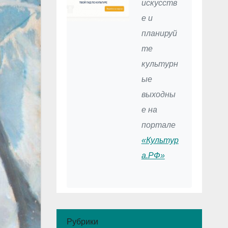
искусств
е и
планируй
те
культурн
ые
выходны
е на
портале
«Культур
а.РФ»
Рубрики