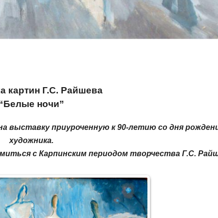
а картин Г.С. Райшева
“Белые ночи”
на выставку приуроченную к 90-летию со дня рожден
художника.
иться с Карпинским периодом творчества Г.С. Райш