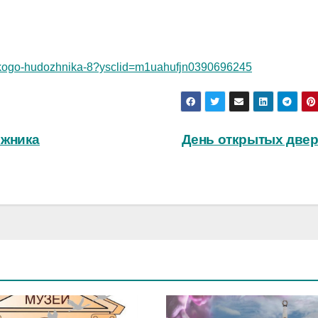
tyyskogo-hudozhnika-8?ysclid=m1uahufjn0390696245
ожника
День открытых две