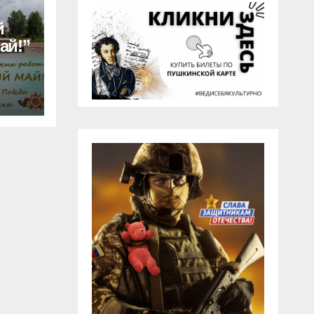
й
ай!”