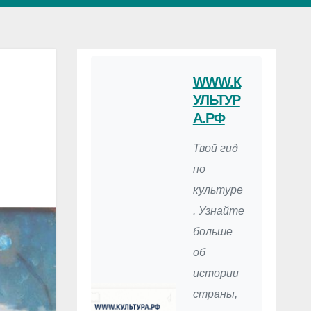
WWW.К
УЛЬТУР
А.РФ
Твой гид
по
культуре
. Узнайте
больше
об
истории
страны,