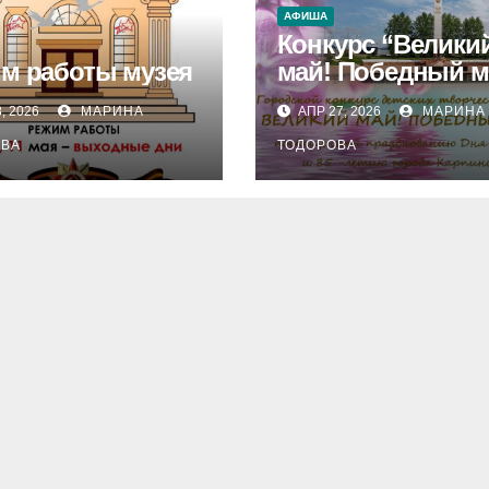
АФИША
Конкурс “Велики
м работы музея
май! Победный м
, 2026
МАРИНА
АПР 27, 2026
МАРИНА
ОВА
ТОДОРОВА