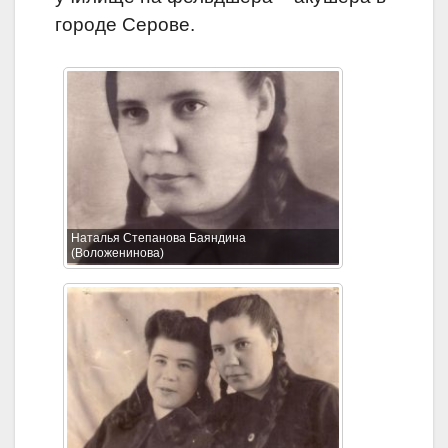
городе Серове.
Наталья Степанова Баяндина
(Воложенинова)