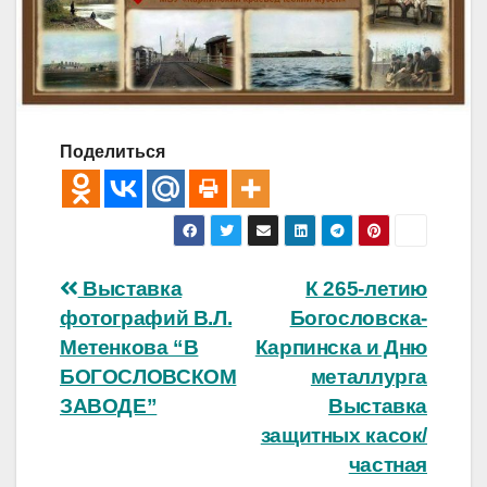
Поделиться
Навигация
Выставка
К 265-летию
фотографий В.Л.
Богословска-
по
Метенкова “В
Карпинска и Дню
записям
БОГОСЛОВСКОМ
металлурга
ЗАВОДЕ”
Выставка
защитных касок/
частная