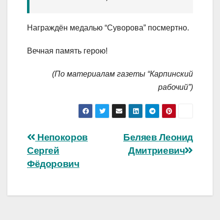
Награждён медалью “Суворова” посмертно.
Вечная память герою!
(По материалам газеты “Карпинский
рабочий”)
Навигация
Непокоров
Беляев Леонид
Сергей
Дмитриевич
по
Фёдорович
записям