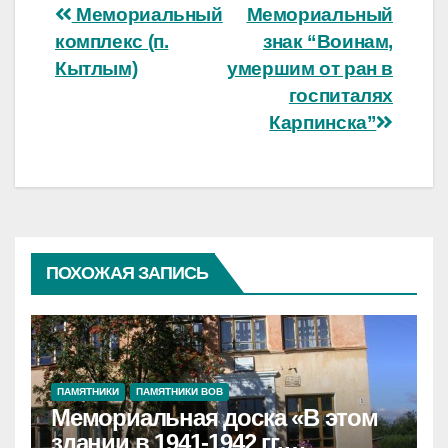
Навигация
Мемориальный
Мемориальный
комплекс (п.
знак “Воинам,
по
Кытлым)
умершим от ран в
записям
госпиталях
Карпинска”
ПОХОЖАЯ ЗАПИСЬ
ПАМЯТНИКИ
ПАМЯТНИКИ ВОВ
Мемориальная доска «В этом
здании в 1941-1942 гг.