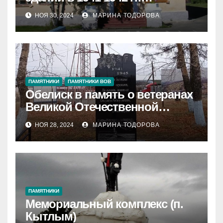
находился эвакуационный
НОЯ 30, 2024
МАРИНА ТОДОРОВА
госпиталь»
ПАМЯТНИКИ
ПАМЯТНИКИ ВОВ
Обелиск в память о ветеранах
Великой Отечественной
войны, тружениках тыла,
НОЯ 28, 2024
МАРИНА ТОДОРОВА
трудармейцах.
ПАМЯТНИКИ
Мемориальный комплекс (п.
Кытлым)