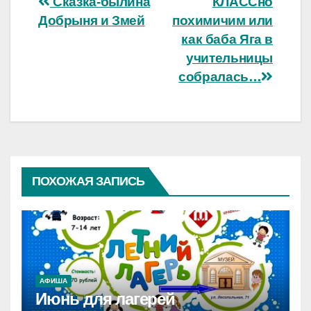
Навигация
Сказка-былина
КЛАССно
Добрыня и Змей
похимичим или
по
как баба Яга в
записям
учительницы
собралась…
ПОХОЖАЯ ЗАПИСЬ
АФИША
Июнь для лагерей