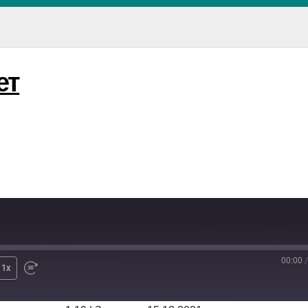
ет
00:00
/
1x