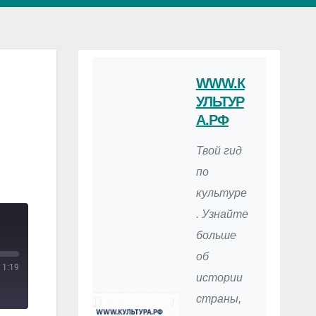
WWW.К
УЛЬТУР
А.РФ
Твой гид
по
культуре
. Узнайте
больше
об
1:19
истории
страны,