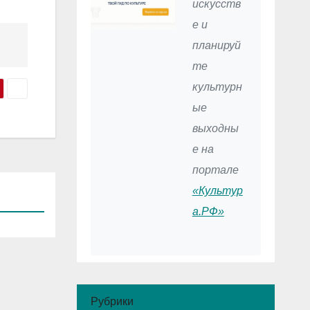
искусств
е и
планируй
те
культурн
ые
выходны
е на
портале
«Культур
а.РФ»
Рубрики