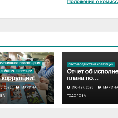
Положение о комис
РРУПЦИОННОЕ ПРОСВЕЩЕНИЕ
ПРОТИВОДЕЙСТВИЕ КОРРУПЦИИ
Отчет об исполн
ДЕЙСТВИЕ КОРРУПЦИИ
 коррупции!
плана по
противодействи
5, 2025
МАРИНА
ИЮН 27, 2025
МАРИН
коррупции за I-е
ОВА
ТОДОРОВА
полугодие 2025 г