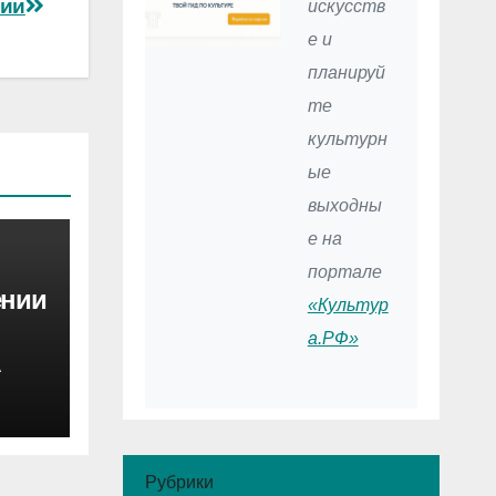
сии
искусств
е и
планируй
те
культурн
ые
выходны
е на
портале
ении
«Культур
а.РФ»
ю
А
ода
Рубрики