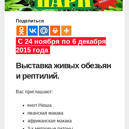
Поделиться
C 24 ноября по 6 декабря
2015 года
Выставка живых обезьян
и рептилий.
Вас приглашают:
енот Нюша
яванская макака
африканская макака
3-х метровые питоны