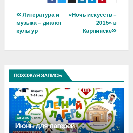
Навигация
Литература и
«Ночь искусств –
музыка – диалог
2015» в
по
культур
Карпинске
записям
ПОХОЖАЯ ЗАПИСЬ
АФИША
Июнь для лагерей