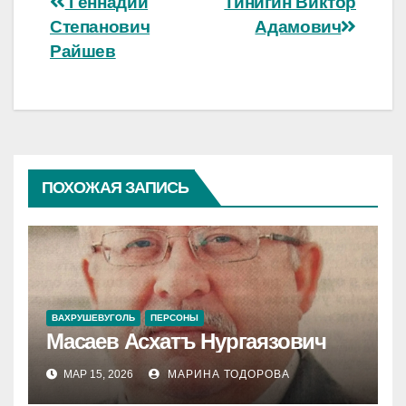
Навигация
Геннадий
Тинигин Виктор
Степанович
Адамович
по
Райшев
записям
ПОХОЖАЯ ЗАПИСЬ
ВАХРУШЕВУГОЛЬ
ПЕРСОНЫ
Масаев Асхатъ Нургаязович
МАР 15, 2026
МАРИНА ТОДОРОВА