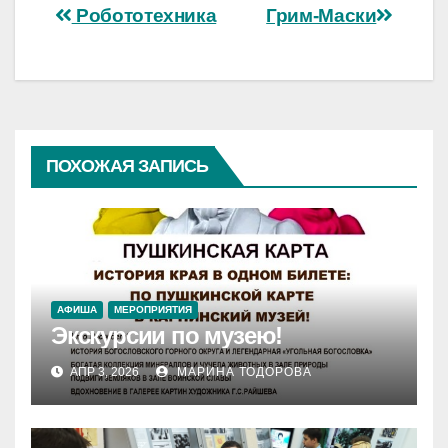
Навигация
Робототехника
Грим-Маски
по
записям
ПОХОЖАЯ ЗАПИСЬ
АФИША
МЕРОПРИЯТИЯ
Экскурсии по музею!
АПР 3, 2026
МАРИНА ТОДОРОВА