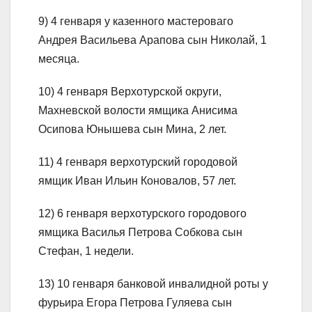
9) 4 генваря у казенного мастероваго
Андрея Васильева Арапова сын Николай, 1
месяца.
10) 4 генваря Верхотурской округи,
Махневской волости ямщика Анисима
Осипова Юнышева сын Мина, 2 лет.
11) 4 генваря верхотурский городовой
ямщик Иван Ильин Коновалов, 57 лет.
12) 6 генваря верхотурского городового
ямщика Василья Петрова Собкова сын
Стефан, 1 недели.
13) 10 генваря банковой инвалидной роты у
фурьира Егора Петрова Гуляева сын