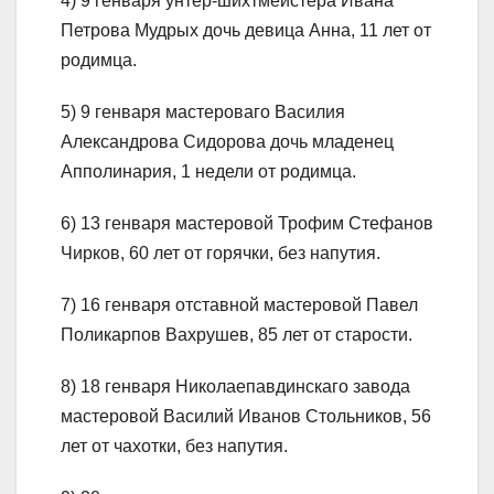
4) 9 генваря унтер-шихтмейстера Ивана
Петрова Мудрых дочь девица Анна, 11 лет от
родимца.
5) 9 генваря мастероваго Василия
Александрова Сидорова дочь младенец
Апполинария, 1 недели от родимца.
6) 13 генваря мастеровой Трофим Стефанов
Чирков, 60 лет от горячки, без напутия.
7) 16 генваря отставной мастеровой Павел
Поликарпов Вахрушев, 85 лет от старости.
8) 18 генваря Николаепавдинскаго завода
мастеровой Василий Иванов Стольников, 56
лет от чахотки, без напутия.