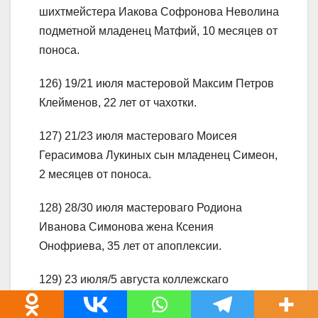
шихтмейстера Иакова Софронова Неволина
подметной младенец Матфий, 10 месяцев от
поноса.
126) 19/21 июля мастеровой Максим Петров
Клейменов, 22 лет от чахотки.
127) 21/23 июля мастероваго Моисея
Герасимова Лукиных сын младенец Симеон,
2 месяцев от поноса.
128) 28/30 июля мастероваго Родиона
Иванова Симонова жена Ксения
Онофриева, 35 лет от апоплексии.
129) 23 июля/5 августа коллежскаго
ассесора Феодора Петрова Юдина
крепостной дворовой человек Михайло