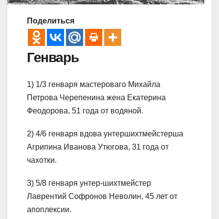
Поделиться
Генварь
1) 1/3 генваря мастероваго Михайла
Петрова Черепенина жена Екатерина
Феодорова, 51 года от водяной.
2) 4/6 генваря вдова унтершихтмейстерша
Агрипина Иванова Утюгова, 31 года от
чахотки.
3) 5/8 генваря унтер-шихтмейстер
Лаврентий Софронов Неволин, 45 лет от
апоплексии.