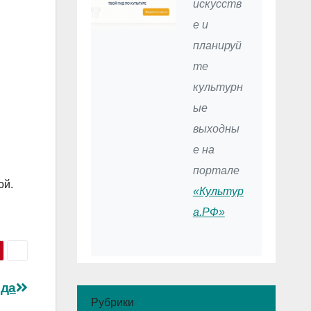
искусств
е и
планируй
те
культурн
ые
выходны
е на
портале
ой.
«Культур
а.РФ»
ода
Рубрики