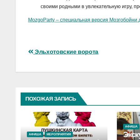
своими родными в увлекательную игру, пр
MozgoParty – специальная версия Мозгобойни 
Навигация
Эльхотовские ворота
по
записям
ПОХОЖАЯ ЗАПИСЬ
АФИША
Экск
АФИША
МЕРОПРИЯТИЯ