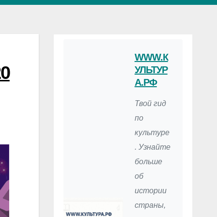
WWW.К
0
УЛЬТУР
А.РФ
Твой гид
по
культуре
. Узнайте
больше
об
истории
страны,