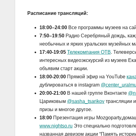
Расписание трансляций:
18:00–24:00
Все программы музеев на са
7:50–19:50
Радио Серебряный дождь, каж
необычных и ярких уральских музейных м
17:40-19:05
Телекомпания ОТВ
. Телеверс
интересных видеоэкскурсий из музеев Ека
объявим старт акции.
18:00-20:00
Прямой эфир на YouTube
кан
дублироваться в instagram
@center_ural
20:00-21:00
В нашей группе Вконтакте
@ni
Цариковым
@sasha_tsarikov
трансляции и
призы и многое другое.
18:00
Презентация игры Mozgoparty,домаш
www.nightso.ru
Это специально подготовле
названная девизом акции “Память истории