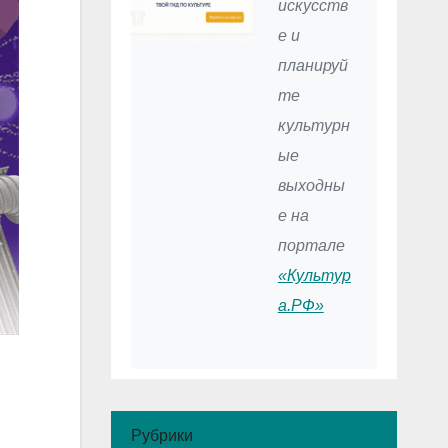
искусств
е и
планируй
те
культурн
ые
выходны
е на
портале
«Культур
а.РФ»
Рубрики