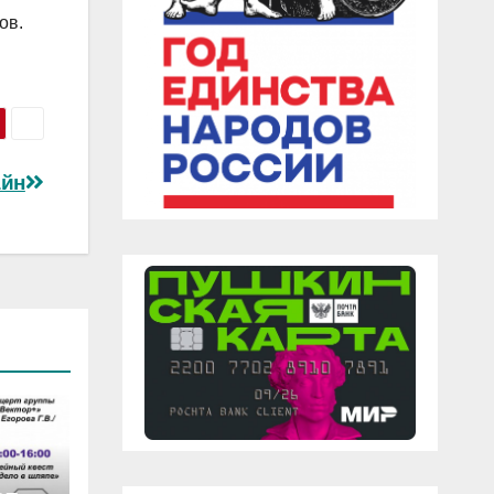
тов.
айн