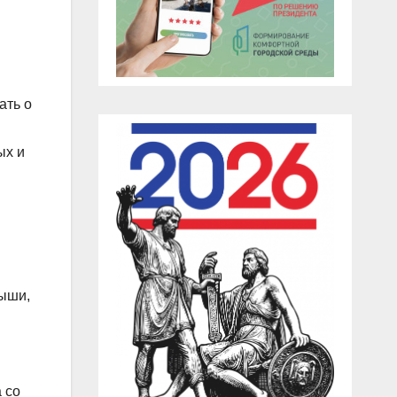
ать о
ых и
рыши,
 со