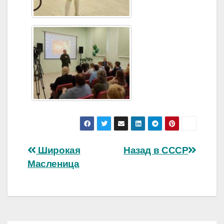
Навигация
Широкая
Назад в СССР
Масленица
по
записям