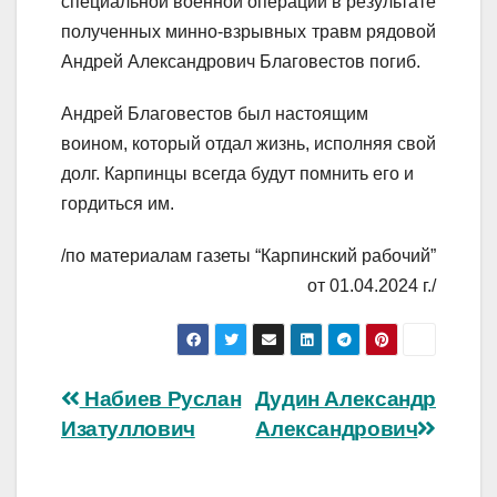
специальной военной операции в результате
полученных минно-взрывных травм рядовой
Андрей Александрович Благовестов погиб.
Андрей Благовестов был настоящим
воином, который отдал жизнь, исполняя свой
долг. Карпинцы всегда будут помнить его и
гордиться им.
/по материалам газеты “Карпинский рабочий”
от 01.04.2024 г./
Навигация
Набиев Руслан
Дудин Александр
Изатуллович
Александрович
по
записям