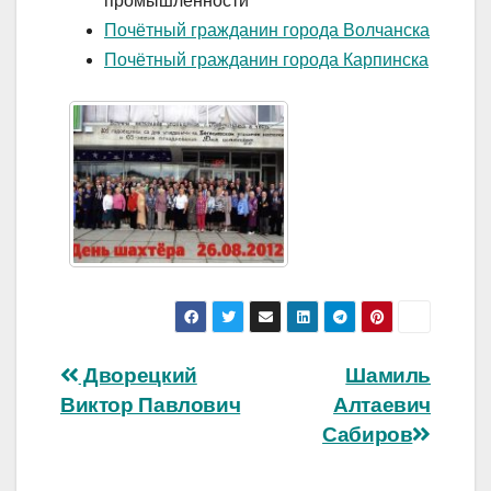
промышленности
Почётный гражданин города Волчанска
Почётный гражданин города Карпинска
Навигация
Дворецкий
Шамиль
Виктор Павлович
Алтаевич
по
Сабиров
записям