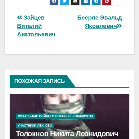
Навигация
Зайцев
Беерле Эвальд
Виталий
Яковлевич
по
Анатольевич
записям
ПОХОЖАЯ ЗАПИСЬ
ЛОКАЛЬНЫЕ ВОЙНЫ И ВОЕННЫЕ КОНФЛИКТЫ
УЧАСТНИКИ ЛВК. СВО
Толокнов Никита Леонидович