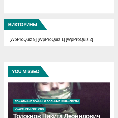
ВИКТОРИНЫ
[WpProQuiz 9] [WpProQuiz 1] [WpProQuiz 2]
YOU MISSED
ЛОКАЛЬНЫЕ ВОЙНЫ И ВОЕННЫЕ КОНФЛИКТЫ
УЧАСТНИКИ ЛВК. СВО
Толокнов Никита Леонидович