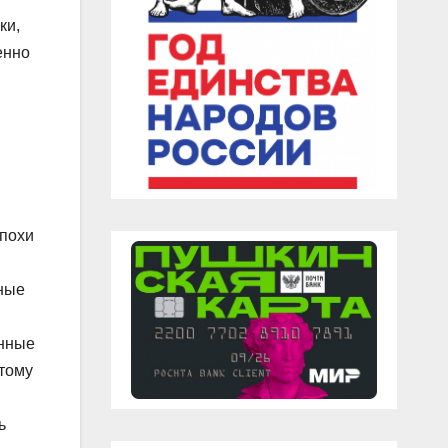
ки,
енно
эпохи
ные
енные
этому
ь