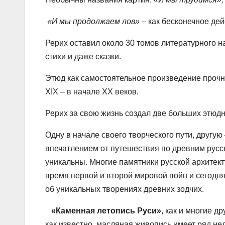
«И мы продолжаем лов»
– как бесконечное дей
Рерих оставил около 30 томов литературного 
стихи и даже сказки.
Этюд как самостоятельное произведение прочн
XIX – в начале ХХ веков.
Рерих за свою жизнь создал две больших этюдн
Одну в начале своего творческого пути, другую 
впечатлением от путешествия по древним русск
уникальны. Многие памятники русской архитек
время первой и второй мировой войн и сегодн
об уникальных творениях древних зодчих.
«Каменная летопись Руси»
, как и многие 
как известно, масляная живопись имеет ряд не