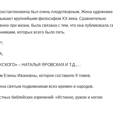
онстантиновича был очень плодотворным. Жена художника
зывают крупнейшим философом ХХ века. Сравнительно
но при жизни, была связана с тем, что она публиковала с
имами, которых всего было пять.
Р;
А;
КОГО» – НАТАЛЬЯ ЯРОВСКАЯ И Т.Д.,…
ем Елены Ивановны, которое составило 9 томов.
ена святым подвижникам всех времен и народов.
естных библейских изречений: «Истинно, рукою и ногою