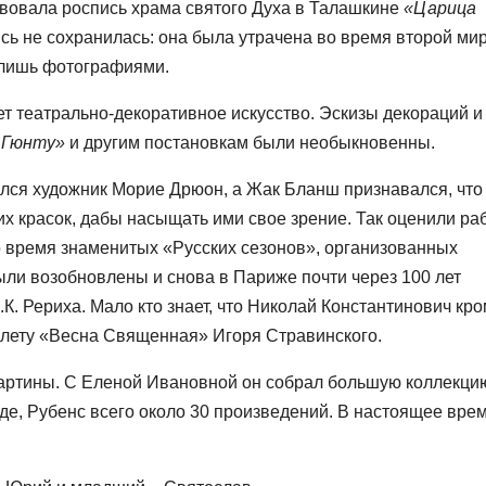
вала роспись храма святого Духа в Талашкине
«Царица
ись не сохранилась: она была утрачена во время второй ми
 лишь фотографиями.
ет театрально-декоративное искусство. Эскизы декораций и
р Гюнту»
и другим постановкам были необыкновенны.
щался художник Морие Дрюон, а Жак Бланш признавался, что
их красок, дабы насыщать ими свое зрение. Так оценили ра
о время знаменитых «Русских сезонов», организованных
ли возобновлены и снова в Париже почти через 100 лет
К. Рериха. Мало кто знает, что Николай Константинович кр
балету «Весна Священная» Игоря Стравинского.
картины. С Еленой Ивановной он собрал большую коллекци
аде, Рубенс всего около 30 произведений. В настоящее вре