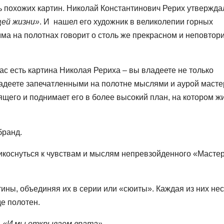
ь похожих картин. Николай Константинович Рерих утверждал
щей жизни»
. И нашел его художник в великолепии горных
ма на полотнах говорит о столь же прекрасном и неповто
ас есть картина Николая Рериха – вы владеете не только
деете запечатленными на полотне мыслями и аурой масте
ящего и поднимает его в более высокий план, на котором ж
бранд.
рикоснуться к чувствам и мыслям непревзойденного «Масте
ины, объединяя их в серии или «сюиты». Каждая из них не
е полотен.
 «И мы открываем врата»,