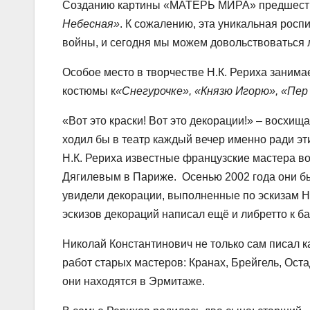
Созданию картины «МАТЕРЬ МИРА» предшество
Небесная»
. К сожалению, эта уникальная росп
войны, и сегодня мы можем довольствоваться
Особое место в творчестве Н.К. Рериха занима
костюмы к
«Снегурочке», «Князю Игорю», «Пе
«Вот это краски! Вот это декорации!» – восхи
ходил бы в театр каждый вечер именно ради эт
Н.К. Рериха известные французские мастера в
Дягилевым в Париже. Осенью 2002 года они бы
увидели декорации, выполненные по эскизам Н.
эскизов декораций написал ещё и либретто к 
Николай Константинович не только сам писал 
работ старых мастеров: Кранах, Брейгель, Ост
они находятся в Эрмитаже.