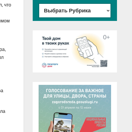
, что
римом
ра,
ил
ра
сла