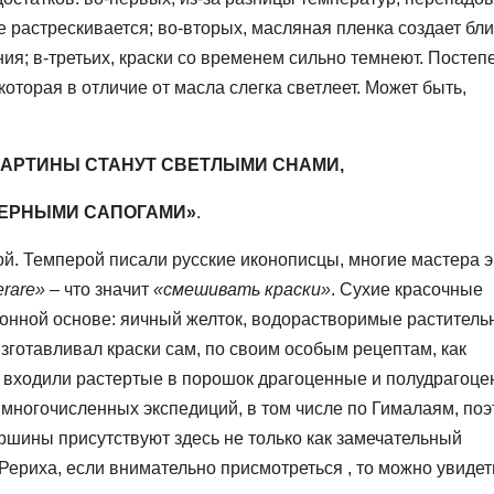
 растрескивается; во-вторых, масляная пленка создает бли
; в-третьих, краски со временем сильно темнеют. Постеп
оторая в отличие от масла слегка светлеет. Может быть,
КАРТИНЫ СТАНУТ СВЕТЛЫМИ СНАМИ,
ЧЕРНЫМИ САПОГАМИ»
.
 Темперой писали русские иконописцы, многие мастера 
rare
»
– что значит
«смешивать краски»
. Сухие красочные
нной основе: яичный желток, водорастворимые раститель
изготавливал краски сам, по своим особым рецептам, как
ав входили растертые в порошок драгоценные и полудрагоц
 многочисленных экспедиций, в том числе по Гималаям, по
ршины присутствуют здесь не только как замечательный
ериха, если внимательно присмотреться , то можно увидет