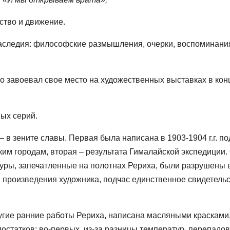
ство и движение.
наследия: философские размышления, очерки, воспоминани
о завоевал свое место на художественных выставках в кон
ых серий.
– в зените славы. Первая была написана в 1903-1904 г.г. по
им городам, вторая – результата Гималайской экспедиции.
туры, запечатленные на полотнах Рериха, были разрушены 
я произведения художника, подчас единственное свидетель
другие ранние работы Рериха, написана масляными красками.
достатков: во-первых, из-за разницы температур, перепадов