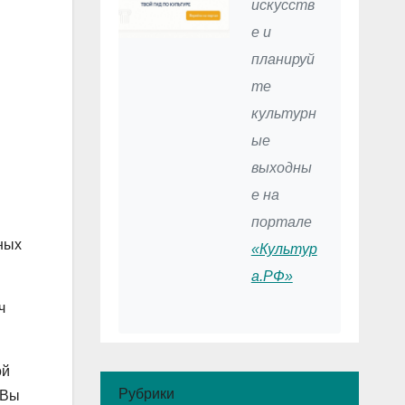
искусств
е и
планируй
те
культурн
ые
выходны
е на
портале
ных
«Культур
а.РФ»
ч
ой
Рубрики
 Вы