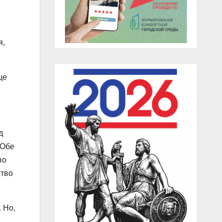
я,
це
д
 Обе
во
ство
 Но,