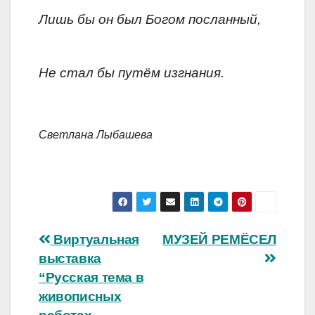
Лишь бы он был Богом посланный,
Не стал бы путём изгнания.
Светлана Лыбашева
Навигация
Виртуальная
МУЗЕЙ РЕМЁСЕЛ
выставка
по
“Русская тема в
записям
живописных