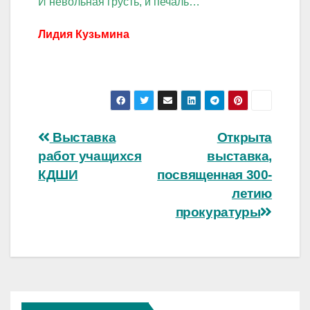
И невольная грусть, и печаль…
Лидия Кузьмина
Навигация
Выставка
Открыта
работ учащихся
выставка,
по
КДШИ
посвященная 300-
записям
летию
прокуратуры