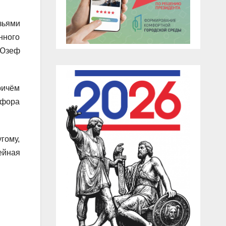
зьями
нного
 Юзеф
ричём
рфора
гому,
ейная