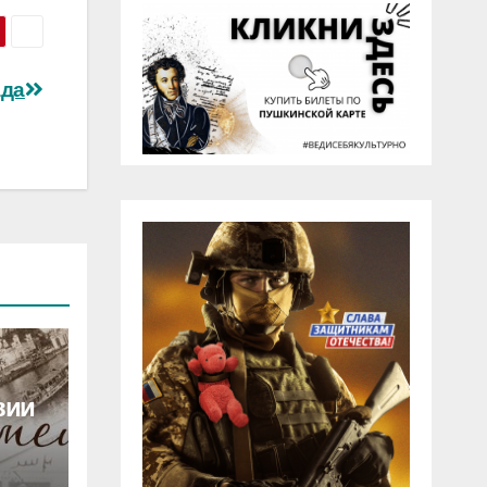
ада
вии