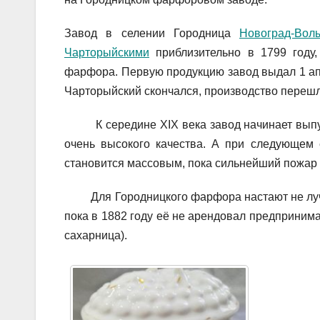
Завод в селении Городница
Новоград-Вол
Чарторыйскими
приблизительно в 1799 году,
фарфора. Первую продукцию завод выдал 1 апр
Чарторыйский скончался, производство перешл
К середине XIX века завод начинает выпуск
очень высокого качества. А при следующем
становится массовым, пока сильнейший пожар н
Для Городницкого фарфора настают не лучши
пока в 1882 году её не арендовал предпринима
сахарница).