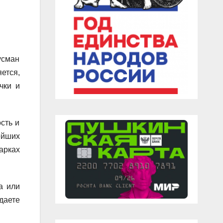
усман
ется,
чки и
сть и
ейших
арках
а или
даете