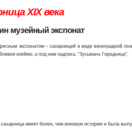
рница
XIX
века
дин музейный экспонат
ным экспонатом – сахарницей в виде виноградной лоз
ливое клеймо, а под ним надпись: “Зусьманъ Городница”.
сахарница имеет более, чем вековую историю и была вып