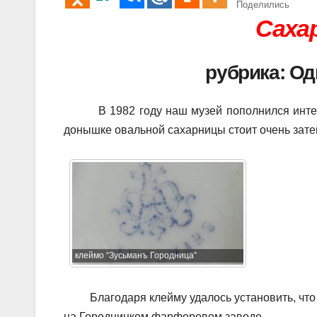
Поделились
Саха
рубрика: О
В 1982 году наш музей пополнился интерес
донышке овальной сахарницы стоит очень затей
клеймо “Зусьманъ Городница”
Благодаря клейму удалось установить, что 
на Городницком фарфоровом заводе.