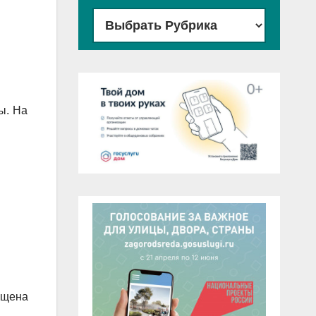
ы. На
ущена