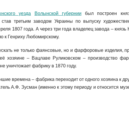
ынского уезда
Волынской губернии
был построен кня
 став третьим заводом Украины по выпуску художестве
еля 1807 года. А через три года владелец завода – князь
о к Генриху Любомирскому.
ать не только фаянсовые, но и фарфоровые изделия, п
 её хозяине – Вацлаве Руликовском – производство фа
е уничтожает фабрику в 1870 году.
е времена – фабрика переходит от одного хозяина к дру
тель А.Ф. Зусман (именно к этому периоду и относится муз