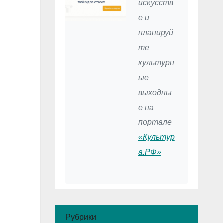
искусств
е и
планируй
те
культурн
ые
выходны
е на
портале
«Культур
а.РФ»
Рубрики