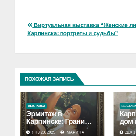
Навигация
Виртуальная выставка “Женские л
Карпинска: портреты и судьбы”
по
записям
ПОХОЖАЯ ЗАПИСЬ
ВЫСТАВКИ
ВЫСТАВ
Эрмитаж в
Карп
Карпинске: Грани
дом 
творчества
ЯНВ 23, 2025
МАРИНА
ДЕК 1