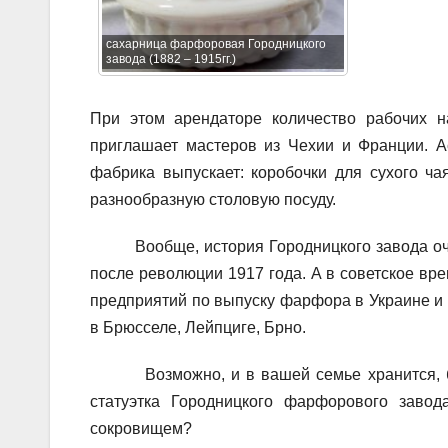
сахарница фарфоровая Городницкого
завода (1882 – 1915гг.)
При этом арендаторе количество рабочих на
приглашает мастеров из Чехии и Франции. А
фабрика выпускает: коробочки для сухого ч
разнообразную столовую посуду.
Вообще, история Городницкого завода очень
после революции 1917 года. А в советское вр
предприятий по выпуску фарфора в Украине и
в Брюсселе, Лейпциге, Брно.
Возможно, и в вашей семье хранится, бер
статуэтка Городницкого фарфорового завод
сокровищем?