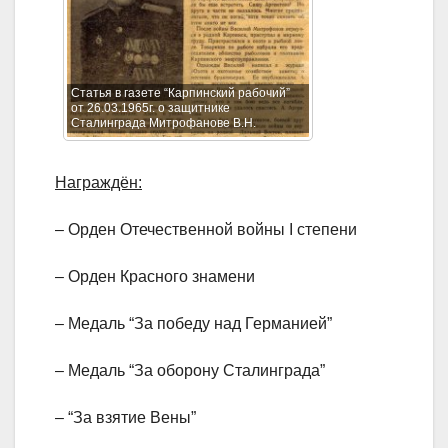
Статья в газете “Карпинский рабочий”
от 26.03.1965г. о защитнике
Сталинграда Митрофанове В.Н.
Награждён:
– Орден Отечественной войны I степени
– Орден Красного знамени
– Медаль “За победу над Германией”
– Медаль “За оборону Сталинграда”
– “За взятие Вены”