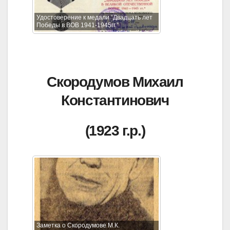
Удостоверение к медали “Двадцать лет
Победы в ВОВ 1941-1945гг.”
Скородумов Михаил
Константинович
(1923 г.р.)
Заметка о Скородумове М.К.