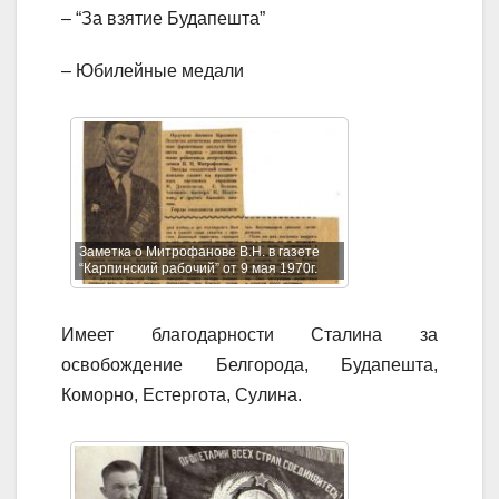
– “За взятие Будапешта”
– Юбилейные медали
Заметка о Митрофанове В.Н. в газете
“Карпинский рабочий” от 9 мая 1970г.
Имеет благодарности Сталина за
освобождение Белгорода, Будапешта,
Коморно, Естергота, Сулина.